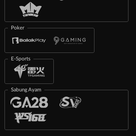
Poker
E-Sports
Sabung Ayam