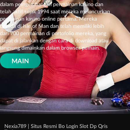
dalam pemgembangan permainan kasino dan
telah aktif sejak 1994 saat mereka meluncurkan
permainan kasino online pertama. Mereka
berada di Isle of Man dan telah memiliki lebih
dari 700 permainan di portofolio mereka, yang
dapat di jalankan dengan cara di download atau
langsung dimainkan dalam browser pemain.
MAIN
Nexia789 | Situs Resmi Bo Login Slot Dp Qris