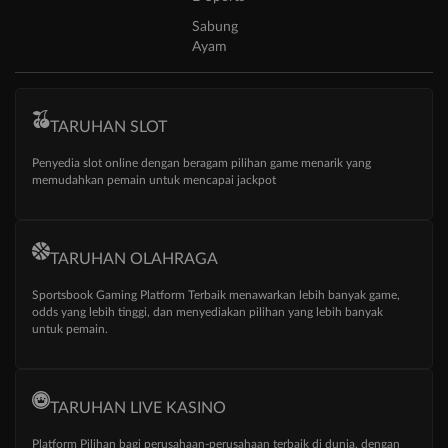
Sabung
Ayam
TARUHAN SLOT
Penyedia slot online dengan beragam pilihan game menarik yang
memudahkan pemain untuk mencapai jackpot
TARUHAN OLAHRAGA
Sportsbook Gaming Platform Terbaik menawarkan lebih banyak game,
odds yang lebih tinggi, dan menyediakan pilihan yang lebih banyak
untuk pemain.
TARUHAN LIVE KASINO
Platform Pilihan bagi perusahaan-perusahaan terbaik di dunia, dengan