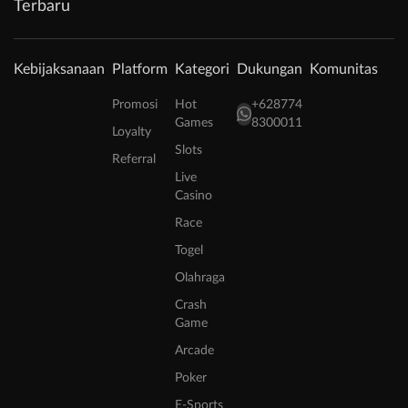
Terbaru
Kebijaksanaan
Platform
Kategori
Dukungan
Komunitas
Promosi
Hot
+628774
Games
8300011
Loyalty
Slots
Referral
Live
Casino
Race
Togel
Olahraga
Crash
Game
Arcade
Poker
E-Sports