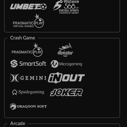
Crash Game
Arcade