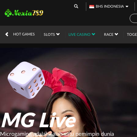
BHS INDONESIA
HOT GAMES
SLOTS
LIVE CASINO
RACE
TOG
MG Live
Microgaming adalah salah satu pemimpin dunia