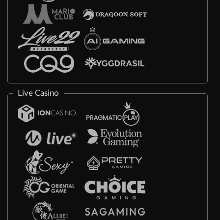
Live Casino